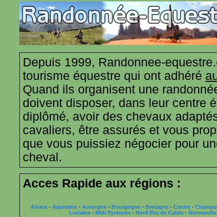
Depuis 1999, Randonnee-equestre.
tourisme équestre qui ont adhéré
au
Quand ils organisent une randonnée
doivent disposer, dans leur centre 
diplômé, avoir des chevaux adaptés
cavaliers, être assurés et vous propo
que vous puissiez négocier pour u
cheval.
Acces Rapide aux régions :
Alsace
-
Aquitaine
-
Auvergne
-
Bourgogne
-
Bretagne
-
Centre
-
Champa
Lorraine
-
Midi Pyrenees
-
Nord Pas de Calais
-
Normandie