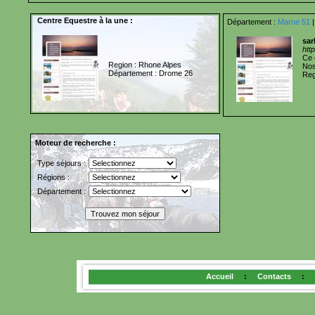
Centre Equestre à la une :
Département :
Marne 51
|
sar
htt
Ce 
Region : Rhone Alpes
Nos
Département : Drome 26
Reg
Moteur de recherche :
Type séjours :
Régions :
Département :
Accueil
:
Contacts
: