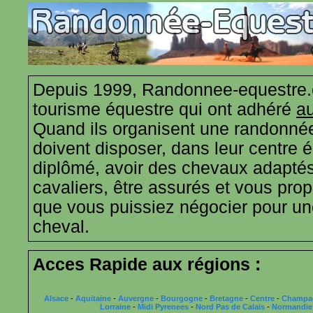
Depuis 1999, Randonnee-equestre.
tourisme équestre qui ont adhéré
au
Quand ils organisent une randonnée
doivent disposer, dans leur centre 
diplômé, avoir des chevaux adaptés
cavaliers, être assurés et vous propo
que vous puissiez négocier pour u
cheval.
Acces Rapide aux régions :
Alsace
-
Aquitaine
-
Auvergne
-
Bourgogne
-
Bretagne
-
Centre
-
Champa
Lorraine
-
Midi Pyrenees
-
Nord Pas de Calais
-
Normandie