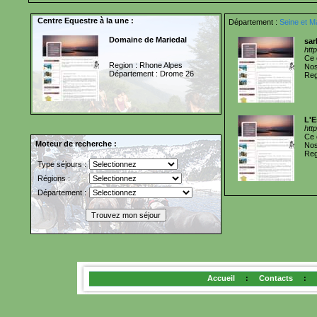
Centre Equestre à la une :
Département :
Seine et M
Domaine de Mariedal
sar
htt
Ce 
Region : Rhone Alpes
Nos
Département : Drome 26
Reg
L'
htt
Ce 
Moteur de recherche :
Nos
Reg
Type séjours :
Régions :
Département :
Accueil
:
Contacts
: