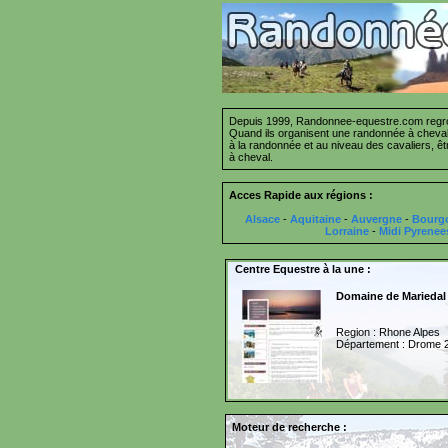
Depuis 1999, Randonnee-equestre.com regrou
Quand ils organisent une randonnée à cheval 
à la randonnée et au niveau des cavaliers, ê
à cheval.
Acces Rapide aux régions :
Alsace
-
Aquitaine
-
Auvergne
-
Bourg
Lorraine
-
Midi Pyrenee
Centre Equestre à la une :
Domaine de Mariedal
Region : Rhone Alpes
Département : Drome 
Moteur de recherche :