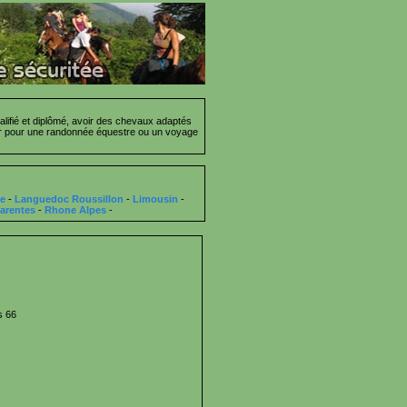
lifié et diplômé, avoir des chevaux adaptés
cier pour une randonnée équestre ou un voyage
ce
-
Languedoc Roussillon
-
Limousin
-
arentes
-
Rhone Alpes
-
s 66