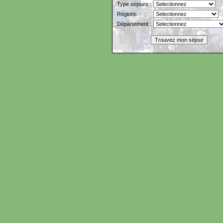
Type séjours :
Régions :
Département :