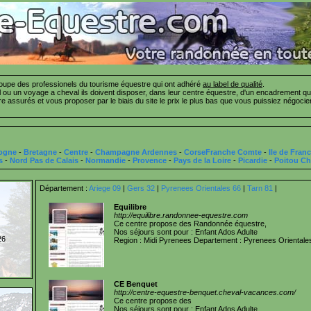
pe des professionels du tourisme équestre qui ont adhéré
au label de qualité
.
ou un voyage a cheval ils doivent disposer, dans leur centre équestre, d'un encadrement qua
tre assurés et vous proposer par le biais du site le prix le plus bas que vous puissiez négo
ogne
-
Bretagne
-
Centre
-
Champagne Ardennes
-
CorseFranche Comte
-
Ile de Fran
s
-
Nord Pas de Calais
-
Normandie
-
Provence
-
Pays de la Loire
-
Picardie
-
Poitou Ch
Département :
Ariege 09
|
Gers 32
|
Pyrenees Orientales 66
|
Tarn 81
|
Equilibre
http://equilibre.randonnee-equestre.com
Ce centre propose des Randonnée équestre,
Nos séjours sont pour : Enfant Ados Adulte
26
Region : Midi Pyrenees Departement : Pyrenees Orientale
CE Benquet
http://centre-equestre-benquet.cheval-vacances.com/
Ce centre propose des
Nos séjours sont pour : Enfant Ados Adulte