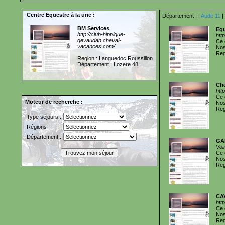
Centre Equestre à la une :
Département :
|
Aude 11
|
BM Services
Equ
http://club-hippique-
htt
gevaudan.cheval-
Ce 
vacances.com/
Nos
Reg
Region : Languedoc Roussillon
Département : Lozere 48
Che
htt
Ce 
Moteur de recherche :
Nos
Reg
Type séjours :
Régions :
Département :
GA
Voi
Ce 
Nos
Reg
CA
htt
Ce 
Nos
Reg