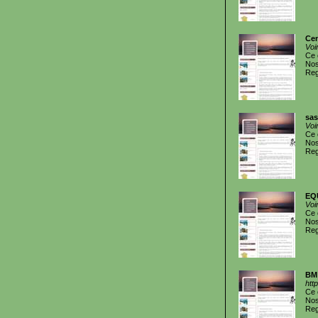
Cen
Voi
Ce 
Nos
Reg
sas
Voi
Ce 
Nos
Reg
EQ
Voi
Ce 
Nos
Reg
BM 
htt
Ce 
Nos
Reg