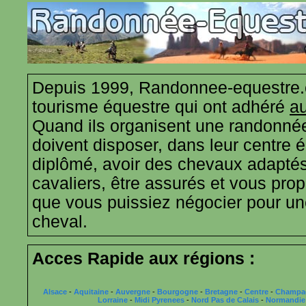
Depuis 1999, Randonnee-equestre.
tourisme équestre qui ont adhéré
au
Quand ils organisent une randonnée
doivent disposer, dans leur centre 
diplômé, avoir des chevaux adaptés
cavaliers, être assurés et vous propo
que vous puissiez négocier pour u
cheval.
Acces Rapide aux régions :
Alsace
-
Aquitaine
-
Auvergne
-
Bourgogne
-
Bretagne
-
Centre
-
Champa
Lorraine
-
Midi Pyrenees
-
Nord Pas de Calais
-
Normandie