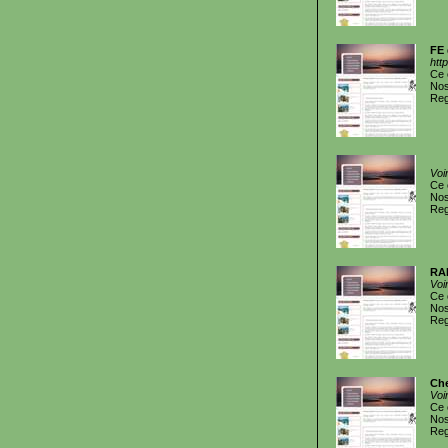
FE 
htt
Ce 
Nos
Reg
Voi
Ce 
Nos
Reg
RA
Voi
Ce 
Nos
Reg
Che
Voi
Ce 
Nos
Reg