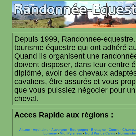
Depuis 1999, Randonnee-equestre.
tourisme équestre qui ont adhéré
au
Quand ils organisent une randonnée
doivent disposer, dans leur centre 
diplômé, avoir des chevaux adaptés
cavaliers, être assurés et vous propo
que vous puissiez négocier pour u
cheval.
Acces Rapide aux régions :
Alsace
-
Aquitaine
-
Auvergne
-
Bourgogne
-
Bretagne
-
Centre
-
Champa
Lorraine
-
Midi Pyrenees
-
Nord Pas de Calais
-
Normandie