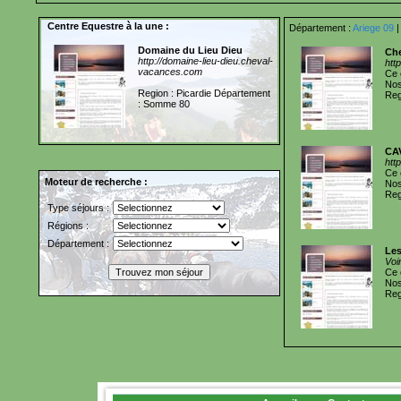
Centre Equestre à la une :
Département :
Ariege 09
Domaine du Lieu Dieu
Che
http://domaine-lieu-dieu.cheval-
htt
vacances.com
Ce 
Nos
Region : Picardie Département
Reg
: Somme 80
CA
htt
Ce 
Moteur de recherche :
Nos
Reg
Type séjours :
Régions :
Département :
Les
Voi
Ce 
Nos
Reg