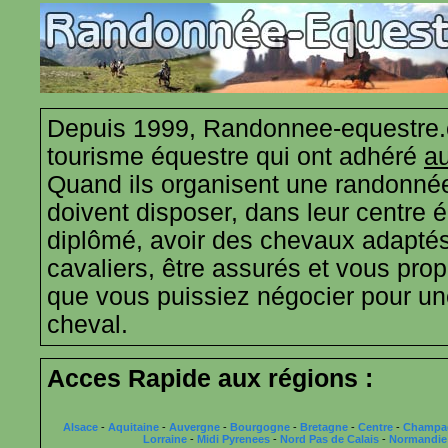
Depuis 1999, Randonnee-equestre.
tourisme équestre qui ont adhéré
au
Quand ils organisent une randonnée
doivent disposer, dans leur centre 
diplômé, avoir des chevaux adaptés
cavaliers, être assurés et vous propo
que vous puissiez négocier pour u
cheval.
Acces Rapide aux régions :
Alsace
-
Aquitaine
-
Auvergne
-
Bourgogne
-
Bretagne
-
Centre
-
Champa
Lorraine
-
Midi Pyrenees
-
Nord Pas de Calais
-
Normandie