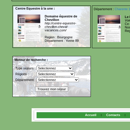
Centre Equestre à la une :
Département :
Charente 
Domaine équestre de
Le 
Chevillon
Voi
http://centre-equestre-
Ce 
chevillon.cheval-
Nos
vacances.com/
Reg
Region : Bourgogne
Département : Yonne 89
Moteur de recherche :
Type séjours :
Régions :
Département :
Accueil
:
Contacts
: