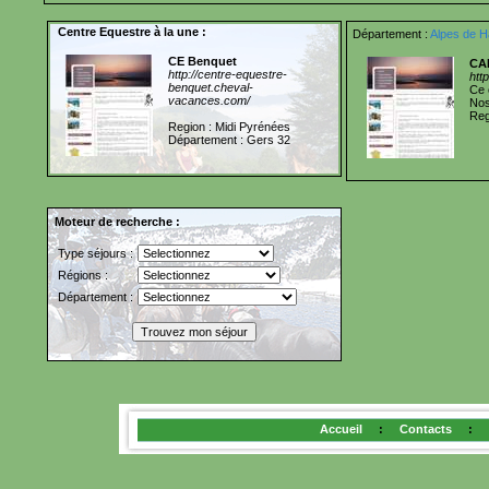
Centre Equestre à la une :
Département :
Alpes de H
CE Benquet
CA
http://centre-equestre-
htt
benquet.cheval-
Ce 
vacances.com/
Nos
Reg
Region : Midi Pyrénées
Département : Gers 32
Moteur de recherche :
Type séjours :
Régions :
Département :
Accueil
:
Contacts
: