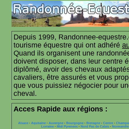
Depuis 1999, Randonnee-equestre.
tourisme équestre qui ont adhéré
au
Quand ils organisent une randonnée
doivent disposer, dans leur centre 
diplômé, avoir des chevaux adaptés
cavaliers, être assurés et vous propo
que vous puissiez négocier pour u
cheval.
Acces Rapide aux régions :
Alsace
-
Aquitaine
-
Auvergne
-
Bourgogne
-
Bretagne
-
Centre
-
Champa
Lorraine
-
Midi Pyrenees
-
Nord Pas de Calais
-
Normandie