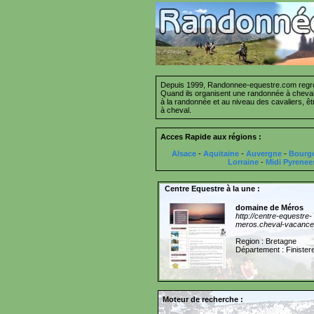
Depuis 1999, Randonnee-equestre.com regrou
Quand ils organisent une randonnée à cheval 
à la randonnée et au niveau des cavaliers, ê
à cheval.
Acces Rapide aux régions :
Alsace
-
Aquitaine
-
Auvergne
-
Bourg
Lorraine
-
Midi Pyrenee
Centre Equestre à la une :
domaine de Méros
http://centre-equestre-
meros.cheval-vacance
Region : Bretagne
Département : Finister
Moteur de recherche :