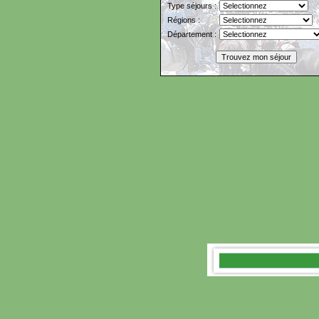
Type séjours :
Régions :
Département :