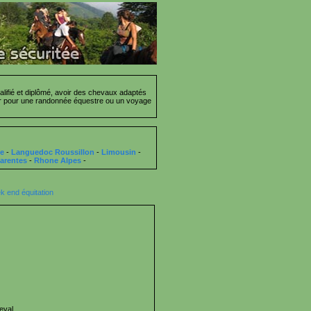
lifié et diplômé, avoir des chevaux adaptés
cier pour une randonnée équestre ou un voyage
ce
-
Languedoc Roussillon
-
Limousin
-
arentes
-
Rhone Alpes
-
 end équitation
eval,