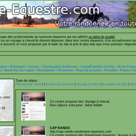
pe des professionels du tourisme équestre qui ont adhéré
au label de qualité
.
ou un voyage a cheval ils doivent disposer, dans leur centre équestre, d'un encadrement qua
tre assurés et vous proposer par le biais du site le prix le plus bas que vous puissiez négo
ogne
-
Bretagne
-
Centre
-
Champagne Ardennes
-
CorseFranche Comte
-
Ile de Fran
s
-
Nord Pas de Calais
-
Normandie
-
Provence
-
Pays de la Loire
-
Picardie
-
Poitou Ch
Type de séjour :
Randonnée cheval
|
Rando une journée
|
Voyage à cheval
|
Location de gîte
|
Week
s.com/
Ce centre propose des Voyage à cheval,
Nos séjours sont pour : Ados Adulte
e 29
CAP RANDO
http://cap-rando.randonnee-equestre.com
Ce centre propose des Randonnée équestre, Voyage à ch