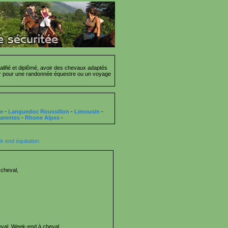
lifié et diplômé, avoir des chevaux adaptés
cier pour une randonnée équestre ou un voyage
ce
-
Languedoc Roussillon
-
Limousin
-
arentes
-
Rhone Alpes
-
 end équitation
cheval,
val, Week-end à cheval,