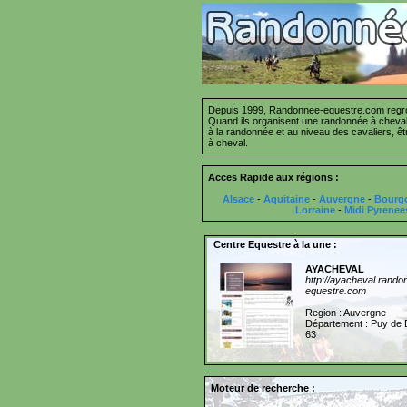
Depuis 1999, Randonnee-equestre.com regrou
Quand ils organisent une randonnée à cheval 
à la randonnée et au niveau des cavaliers, ê
à cheval.
Acces Rapide aux régions :
Alsace
-
Aquitaine
-
Auvergne
-
Bourg
Lorraine
-
Midi Pyrenee
Centre Equestre à la une :
AYACHEVAL
http://ayacheval.rando
equestre.com
Region : Auvergne
Département : Puy de
63
Moteur de recherche :