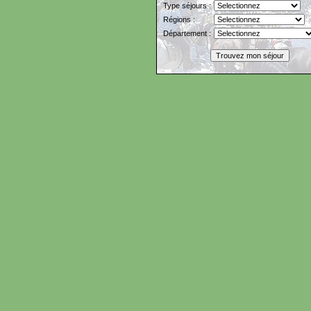
Type séjours :
Régions :
Département :