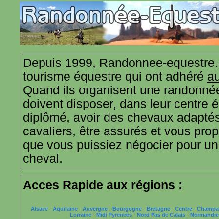
Depuis 1999, Randonnee-equestre.
tourisme équestre qui ont adhéré
au
Quand ils organisent une randonnée
doivent disposer, dans leur centre 
diplômé, avoir des chevaux adaptés
cavaliers, être assurés et vous propo
que vous puissiez négocier pour u
cheval.
Acces Rapide aux régions :
Alsace
-
Aquitaine
-
Auvergne
-
Bourgogne
-
Bretagne
-
Centre
-
Champa
Lorraine
-
Midi Pyrenees
-
Nord Pas de Calais
-
Normandie