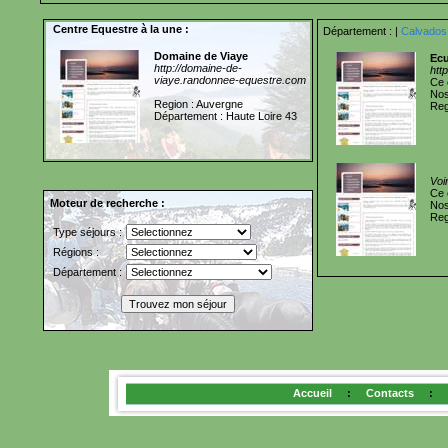
Centre Equestre à la une :
Département :
|
Calvados
Domaine de Viaye
Ecu
http://domaine-de-
htt
viaye.randonnee-equestre.com
Ce 
Nos
Region : Auvergne
Reg
Département : Haute Loire 43
Voi
Ce 
Moteur de recherche :
Nos
Reg
Type séjours :
Régions :
Département :
Accueil
:
Contacts
: