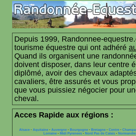
Depuis 1999, Randonnee-equestre.
tourisme équestre qui ont adhéré
au
Quand ils organisent une randonnée
doivent disposer, dans leur centre 
diplômé, avoir des chevaux adaptés
cavaliers, être assurés et vous propo
que vous puissiez négocier pour u
cheval.
Acces Rapide aux régions :
Alsace
-
Aquitaine
-
Auvergne
-
Bourgogne
-
Bretagne
-
Centre
-
Champa
Lorraine
-
Midi Pyrenees
-
Nord Pas de Calais
-
Normandie