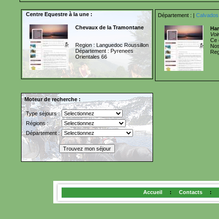
Centre Equestre à la une :
Département :
|
Calvados
Chevaux de la Tramontane
Har
Voi
Ce 
Region : Languedoc Roussillon
Nos
Département : Pyrenees
Reg
Orientales 66
Moteur de recherche :
Type séjours :
Régions :
Département :
Accueil
:
Contacts
: