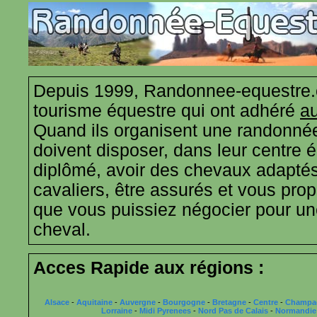
Depuis 1999, Randonnee-equestre.
tourisme équestre qui ont adhéré
au
Quand ils organisent une randonnée
doivent disposer, dans leur centre 
diplômé, avoir des chevaux adaptés
cavaliers, être assurés et vous propo
que vous puissiez négocier pour u
cheval.
Acces Rapide aux régions :
Alsace
-
Aquitaine
-
Auvergne
-
Bourgogne
-
Bretagne
-
Centre
-
Champa
Lorraine
-
Midi Pyrenees
-
Nord Pas de Calais
-
Normandie