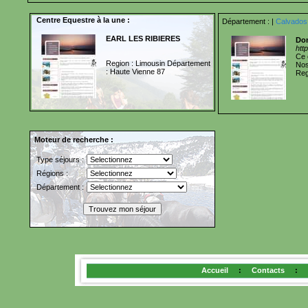
Centre Equestre à la une :
Département :
|
Calvados
EARL LES RIBIERES
Dom
htt
Ce 
Region : Limousin Département
Nos
: Haute Vienne 87
Reg
Moteur de recherche :
Type séjours :
Régions :
Département :
Accueil
:
Contacts
: